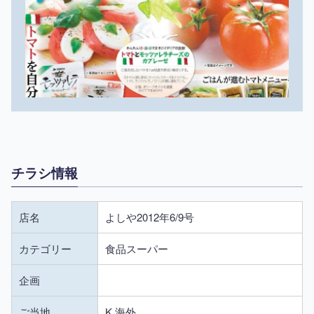
チラシ情報
店名
よしや2012年6/9号
カテゴリー
食品スーパー
企画
ご当地
K 海外