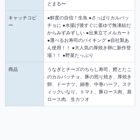
とまる〜
キャッチコピ
●鮮度の自信！生魚 ●さっぱりカルパッ
ー
チョに ●水揚げ後すぐに釜ゆで無凍結だ
からみずみずしい ●出来立てメルカート
●選べるお寿司のバイキング ●自社製あ
ん使用！！ ●大人気の厚焼き卵に新作登
場！！ ●野菜たっぷり
商品
うなぎとチーズのちらし寿司、鰹とたこ
のカルパッチョ、豚の照り焼き、厚焼き
卵、ドーナツ、細巻、中巻ハーフ、ステ
ィックいなり、トマト、豚ロース肉、肩
ロース肉、生カツオ