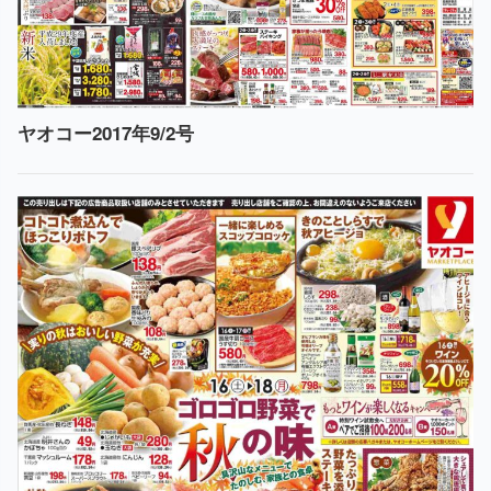
ヤオコー2017年9/2号