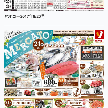
ヤオコー2017年9/20号