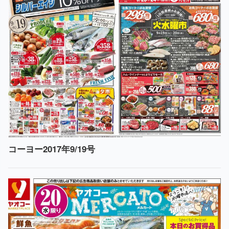
コーヨー2017年9/19号