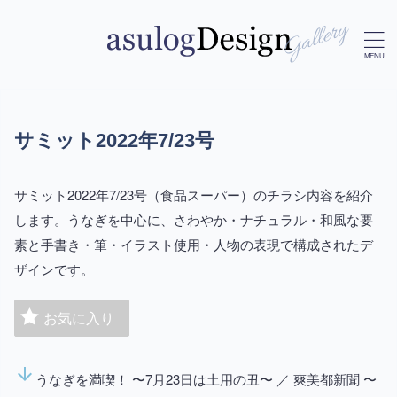
サミット2022年7/23号
サミット2022年7/23号（食品スーパー）のチラシ内容を紹介
します。うなぎを中心に、さわやか・ナチュラル・和風な要
素と手書き・筆・イラスト使用・人物の表現で構成されたデ
ザインです。
お気に入り
arrow_downward
うなぎを満喫！ 〜7月23日は土用の丑〜 ／ 爽美都新聞 〜