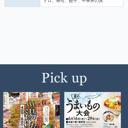
トロ、寿司、餃子、中華丼の具