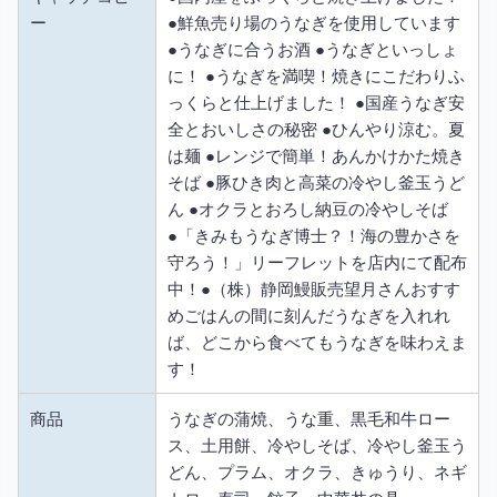
ー
●鮮魚売り場のうなぎを使用しています
●うなぎに合うお酒 ●うなぎといっしょ
に！ ●うなぎを満喫！焼きにこだわりふ
っくらと仕上げました！ ●国産うなぎ安
全とおいしさの秘密 ●ひんやり涼む。夏
は麺 ●レンジで簡単！あんかけかた焼き
そば ●豚ひき肉と高菜の冷やし釜玉うど
ん ●オクラとおろし納豆の冷やしそば
●「きみもうなぎ博士？！海の豊かさを
守ろう！」リーフレットを店内にて配布
中！●（株）静岡鰻販売望月さんおすす
めごはんの間に刻んだうなぎを入れれ
ば、どこから食べてもうなぎを味わえま
す！
商品
うなぎの蒲焼、うな重、黒毛和牛ロー
ス、土用餅、冷やしそば、冷やし釜玉う
どん、プラム、オクラ、きゅうり、ネギ