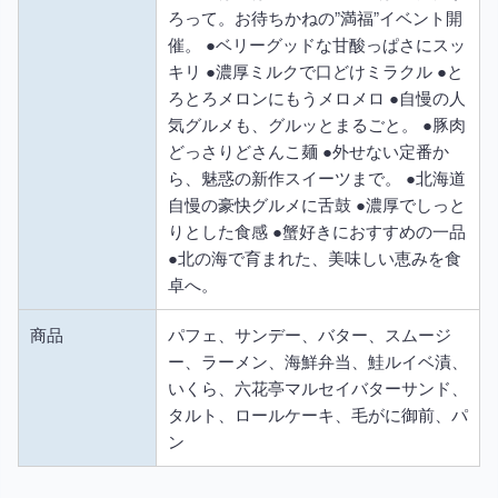
ろって。お待ちかねの”満福”イベント開
催。 ●ベリーグッドな甘酸っぱさにスッ
キリ ●濃厚ミルクで口どけミラクル ●と
ろとろメロンにもうメロメロ ●自慢の人
気グルメも、グルッとまるごと。 ●豚肉
どっさりどさんこ麺 ●外せない定番か
ら、魅惑の新作スイーツまで。 ●北海道
自慢の豪快グルメに舌鼓 ●濃厚でしっと
りとした食感 ●蟹好きにおすすめの一品
●北の海で育まれた、美味しい恵みを食
卓へ。
商品
パフェ、サンデー、バター、スムージ
ー、ラーメン、海鮮弁当、鮭ルイベ漬、
いくら、六花亭マルセイバターサンド、
タルト、ロールケーキ、毛がに御前、パ
ン