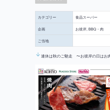
カテゴリー
食品スーパー
企画
お彼岸, BBQ・肉
ご当地
arrow_downward
連休は秋のご馳走 〜お彼岸の日はお