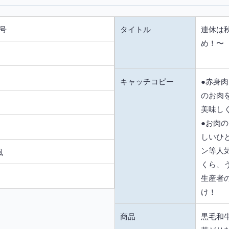
3号
タイトル
連休は
め！〜
キャッチコピー
●赤身
のお肉
美味し
●お肉
しいひ
ン等人
風
くら、
生産者
け！
商品
黒毛和