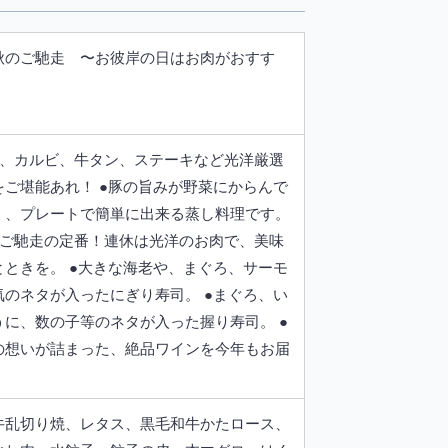
秋のご馳走 〜お彼岸の日はお肉がおすす
肉、カルビ、牛タン、ステーキなど光洋厳選
をご堪能あれ！ ●豚の旨みが野菜にからんで
く、プレートで簡単に出来る蒸し料理です。
のご馳走の定番！連休は光洋のお肉で、美味
とときを。 ●大きな海老や、まぐろ、サーモ
気のネタが入ったにぎり寿司。 ●まぐろ、い
うに、数の子等のネタが入った握り寿司。 ●
の想いが詰まった、絶品ワインを今年もお届
牛乱切り焼、レタス、黒毛和牛かたロース、