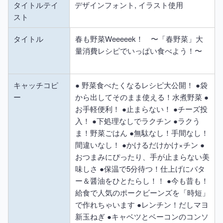
タイトルテイ
デザインフォント, イラスト使用
スト
タイトル
春も野菜Weeeeek！ 〜「春野菜」大
量消費レシピでいっぱい食べよう！〜
キャッチコピ
● 野菜食べたくなるレシピ大公開！ ●袋
ー
から出してそのまま使える！水煮野菜 ●
お手軽便利！ ●止まらない！ ●チーズ投
入！ ●下処理なしでラクチン ●ラクう
ま！野菜ごはん ●無駄なし！手間なし！
間違いなし！ ●かけるだけかけ×チン ●
おつまみにぴったり、手が止まらない美
味しさ ●保温で5分待つ！仕上げにバタ
ー＆醤油をひとたらし！！ ●今も昔も！
給食で人気のポークビーンズを「時短」
で作れちゃいます ●レンチン！だしマヨ
新玉ねぎ ●キャベツとベーコンのコンソ