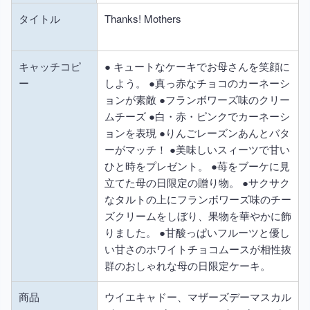
タイトル
Thanks! Mothers
キャッチコピ
● キュートなケーキでお母さんを笑顔に
ー
しよう。 ●真っ赤なチョコのカーネーシ
ョンが素敵 ●フランボワーズ味のクリー
ムチーズ ●白・赤・ピンクでカーネーシ
ョンを表現 ●りんごレーズンあんとバタ
ーがマッチ！ ●美味しいスィーツで甘い
ひと時をプレゼント。 ●苺をブーケに見
立てた母の日限定の贈り物。 ●サクサク
なタルトの上にフランボワーズ味のチー
ズクリームをしぼり、果物を華やかに飾
りました。 ●甘酸っぱいフルーツと優し
い甘さのホワイトチョコムースが相性抜
群のおしゃれな母の日限定ケーキ。
商品
ウイエキャドー、マザーズデーマスカル