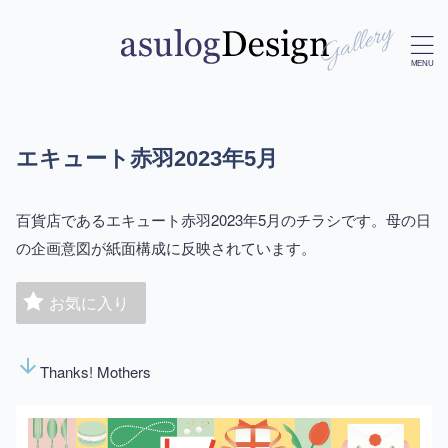
エキュート赤羽2023年5月
百貨店であるエキュート赤羽2023年5月のチラシです。母の日
の企画意図が紙面構成に反映されています。
お気に入り
arrow_downward
Thanks! Mothers