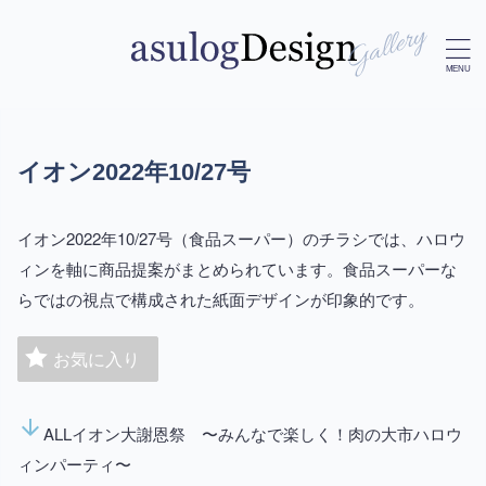
イオン2022年10/27号
イオン2022年10/27号（食品スーパー）のチラシでは、ハロウ
ィンを軸に商品提案がまとめられています。食品スーパーな
らではの視点で構成された紙面デザインが印象的です。
お気に入り
arrow_downward
ALLイオン大謝恩祭 〜みんなで楽しく！肉の大市ハロウ
ィンパーティ〜