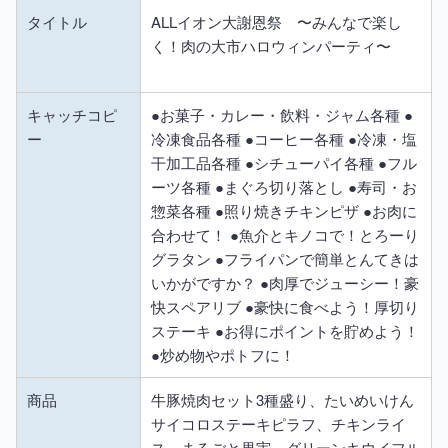
タイトル
ALLイオン大謝恩祭 〜みんなで楽し
く！肉の大市ハロウィンパーティ〜
キャッチコピ
●お菓子・カレー・飲料・ジャム各種 ●
ー
冷凍食品各種 ●コーヒー各種 ●冷凍・塩
干加工品各種 ●シチューパイ各種 ●フル
ーツ各種 ●まぐろ切り落とし ●寿司・お
惣菜各種 ●照り焼きチキンピザ ●お肉に
合わせて！ ●魚介とキノコで！とろーり
グラタン ●フライパンで簡単とんてきは
いかがですか？ ●肉厚でジューシー！豪
快スペアリブ ●豪快に食べよう！厚切り
ステーキ ●お得にポイントを貯めよう！
●炒め物やポトフに！
商品
牛豚焼肉セット3種盛り、たいめいけん
サイコロステーキピラフ、チキンライ
ス、まるごと果実、グリーンキウイフル