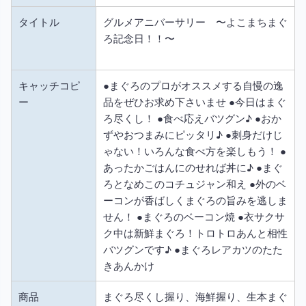
タイトル
グルメアニバーサリー 〜よこまちまぐ
ろ記念日！！〜
キャッチコピ
●まぐろのプロがオススメする自慢の逸
ー
品をぜひお求め下さいませ ●今日はまぐ
ろ尽くし！ ●食べ応えバツグン♪ ●おか
ずやおつまみにピッタリ♪ ●刺身だけじ
ゃない！いろんな食べ方を楽しもう！ ●
あったかごはんにのせれば丼に♪ ●まぐ
ろとなめこのコチュジャン和え ●外のベ
ーコンが香ばしくまぐろの旨みを逃しま
せん！ ●まぐろのベーコン焼 ●衣サクサ
ク中は新鮮まぐろ！トロトロあんと相性
バツグンです♪ ●まぐろレアカツのたた
きあんかけ
商品
まぐろ尽くし握り、海鮮握り、生本まぐ