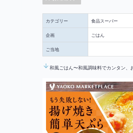
カテゴリー
食品スーパー
企画
ごはん
ご当地
arrow_downward
和風ごはん〜和風調味料でカンタン、