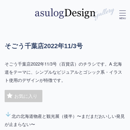
そごう千葉店2022年11/3号
そごう千葉店2022年11/3号（百貨店）のチラシです。A 北海
道をテーマに、シンプルなビジュアルとゴシック系・イラス
ト使用のデザインが特徴です。
お気に入り
arrow_downward
北の北海道物産と観光展（後半）〜まだまだおいしい発見
が止まらない〜