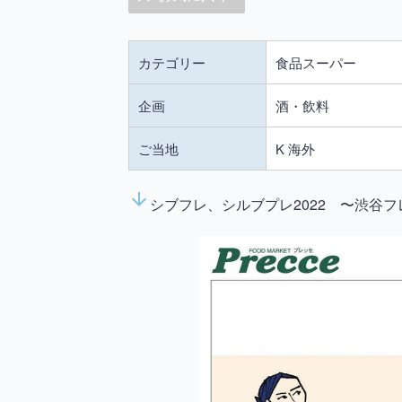
カテゴリー
食品スーパー
企画
酒・飲料
ご当地
K 海外
arrow_downward
シブフレ、シルブプレ2022 〜渋谷フ