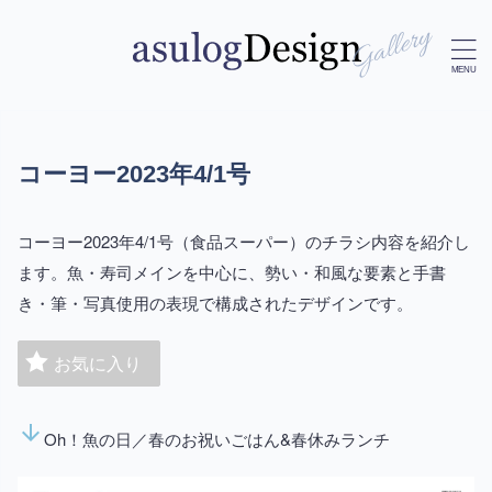
コーヨー2023年4/1号
コーヨー2023年4/1号（食品スーパー）のチラシ内容を紹介し
ます。魚・寿司メインを中心に、勢い・和風な要素と手書
き・筆・写真使用の表現で構成されたデザインです。
お気に入り
arrow_downward
Oh！魚の日／春のお祝いごはん&春休みランチ