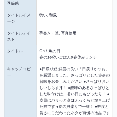
季節感
タイトルイメ
勢い, 和風
ージ
タイトルテイ
手書き・筆, 写真使用
スト
タイトル
Oh！魚の日
春のお祝いごはん&春休みランチ
キャッチコピ
●日戻り鰹 鮮度の良い「日戻りかつお」
ー
を厳選しました。さっぱりとした赤身の
旨味をお楽しみください ●さっぱりおい
しいしらす丼！ ●酸味のあるさっぱりと
した味付けは、暑い日にもぴったり！ ●
皮目はパリっと身はふっくらと焼き上げ
た鰻です ●春の貝盛りで一杯！ ●鮮度と
旨さにこだわったネタが自慢の逸品です