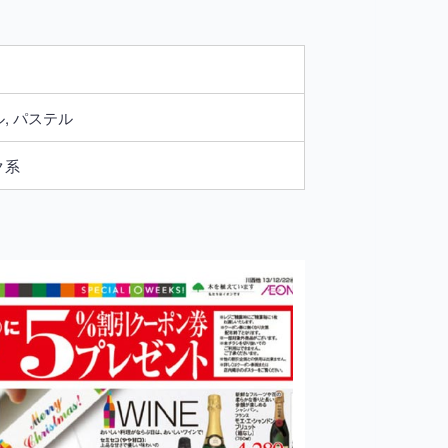
, パステル
ク系