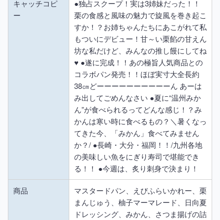
キャッチコピ
●独占スクープ！実は3姉妹だった！！
ー
栗の食感と風味の魅力で旋風を巻き起こ
すか！？お姉ちゃんたちにあこがれて私
もついにデビュー！甘～い栗餡の甘えん
坊な私だけど、みんなの推し饅にしてね
♥ ●遂に完成！！あの極旨人気商品との
コラボパン発売！！ほぼ実寸大全長約
38㎝どーーーーーーーーーーん あーは
み出してごめんなさい ●夏に“温州みか
ん”が食べられるってどんな感じ！？み
かんは寒い時に食べるもの？＼暑くなっ
てきた今、「みかん」食べてみません
か？/ ●長崎・大分・福岡！！/九州各地
の美味しい魚をにぎり寿司で堪能でき
る！！ ●今週は、炙り刺身で決まり！
商品
マスタードパン、えびふらいかれー、栗
まんじゅう、柚子マーマレード、日向夏
ドレッシング、みかん、さつま揚げの詰