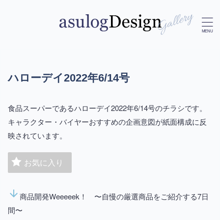
ハローデイ2022年6/14号
食品スーパーであるハローデイ2022年6/14号のチラシです。
キャラクター・バイヤーおすすめの企画意図が紙面構成に反
映されています。
お気に入り
arrow_downward
商品開発Weeeeek！ 〜自慢の厳選商品をご紹介する7日
間〜