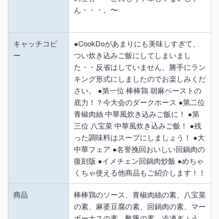
ん・・・。〜
キャッチコピ
●CookDoがあまりにも美味しすぎて、
ー
つい炊き込みご飯にしてしまいまし
た・・反省はしていません。勝手にラン
キング形式にしましたのでお楽しみくだ
さい。 ●第一位 棒棒鶏 胡麻ペーストの
底力！？今大会のダークホース ●第二位
青椒肉絲 中華風炊き込みご飯に！ ●第
三位 八宝菜 中華風炊き込みご飯！ ●残
った調味料はスープにしましょう！ ●大
中華フェア ●名誉挽回おいしい回鍋肉の
復刻版 ●イメチェン回鍋肉炒飯 ●めちゃ
くちゃ使える他商品もご紹介します！！
商品
棒棒鶏のソース、青椒肉絲の素、八宝菜
の素、麻婆豆腐の素、回鍋肉の素、マー
ボーナスの素、酢豚の素、冷凍ぎょう