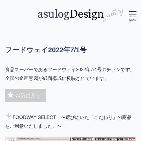
フードウェイ2022年7/1号
食品スーパーであるフードウェイ2022年7/1号のチラシです。
全国の企画意図が紙面構成に反映されています。
お気に入り
arrow_downward
FOODWAY SELECT 〜選びぬいた「こだわり」の商品
をご用意いたしました。〜