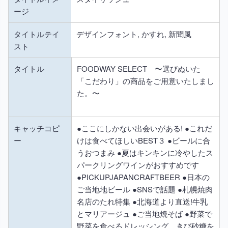
ージ
タイトルテイ
デザインフォント, かすれ, 新聞風
スト
タイトル
FOODWAY SELECT 〜選びぬいた
「こだわり」の商品をご用意いたしまし
た。〜
キャッチコピ
●ここにしかない出会いがある! ●これだ
ー
けは食べてほしいBEST３ ●ビールに合
うおつまみ ●夏はキンキンに冷やしたス
パークリングワインがおすすめです
●PICKUPJAPANCRAFTBEER ●日本の
ご当地地ビール ●SNSで話題 ●札幌焼肉
名店のたれ特集 ●北海道より直送!牛乳
とマリアージュ ●ご当地焼そば ●野菜で
野菜を食べるドレッシング。きび砂糖を