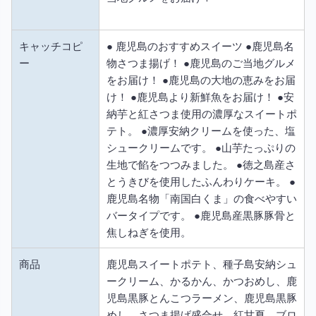
キャッチコピ
● 鹿児島のおすすめスイーツ ●鹿児島名
ー
物さつま揚げ！ ●鹿児島のご当地グルメ
をお届け！ ●鹿児島の大地の恵みをお届
け！ ●鹿児島より新鮮魚をお届け！ ●安
納芋と紅さつま使用の濃厚なスイートポ
テト。 ●濃厚安納クリームを使った、塩
シュークリームです。 ●山芋たっぷりの
生地で餡をつつみました。 ●徳之島産さ
とうきびを使用したふんわりケーキ。 ●
鹿児島名物「南国白くま」の食べやすい
バータイプです。 ●鹿児島産黒豚豚骨と
焦しねぎを使用。
商品
鹿児島スイートポテト、種子島安納シュ
ークリーム、かるかん、かつおめし、鹿
児島黒豚とんこつラーメン、鹿児島黒豚
めし、さつま揚げ盛合せ、紅甘夏、ブロ