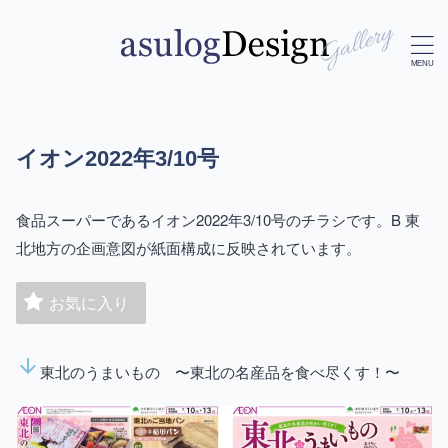
イオン2022年3/10号
食品スーパーであるイオン2022年3/10号のチラシです。B 東
北地方の企画意図が紙面構成に反映されています。
お気に入り
arrow_downward
東北のうまいもの 〜東北の名産品を食べ尽くす！〜